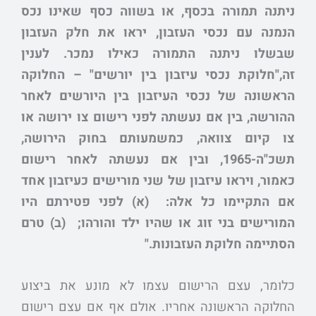
ניתנה תמורה בכסף, או בשווה כסף שאינו נכס
הנמנה עם נכסי העזבון, יראו את חלק העזבון
שבשלו ניתנה התמורה כאילו נמכר. לענין
זה,"חלוקת נכסי עיזבון בין יורשים" – החלוקה
הראשונה של נכסי העיזבון בין היורשים לאחר
ההורשה, בין אם נעשתה לפני רישום צו ירושה או
צו קיום צוואה, כמשמעותם בחוק הירושה,
תשכ"ה-1965, ובין אם נעשתה לאחר רישום
כאמור, ויראו עיזבון של שני מורישים כעיזבון אחד
אם התקיימו כל אלה:
(א) לפני פטירתם היו
המורישים בני זוג או שהיו ילד והורהו; (ב) טרם
הסתיימה חלוקת העזבונות."
כלומר, עצם הרישום עצמו לא מונע את ביצוע
החלוקה הראשונה אחריו. אולם אף אם עצם רישום