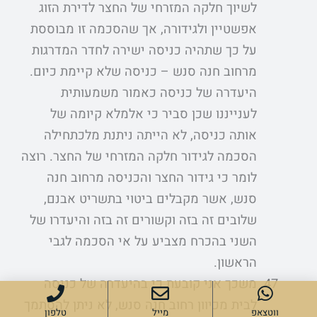
לשיוך חלקה המזרחי של החצר לדירת הזוג
אפשטיין ולגידורה, אך שהסכמה זו מבוססת
על כך שתהיה כניסה ישירה לחדר המדרגות
מרחוב חנה סנש – כניסה שלא קיימת כיום.
היעדרה של כניסה כאמור משמעותית
לענייננו שכן סביר כי אלמלא קיומה של
אותה כניסה, לא הייתה ניתנת מלכתחילה
הסכמה לגידור חלקה המזרחי של החצר. רוצה
לומר כי גידור החצר והכניסה מרחוב חנה
סנש, אשר מקבלים ביטוי בתשריט אבנם,
שלובים זה בזה וקשורים זה בזה והיעדרו של
השני בהכרח מצביע על אי הסכמה לגבי
הראשון.
משכך אני קובעת כי בהיעדרה של כניסה
לבית מכיוון רחוב חנה סנש, לא ניתן להסתמך
ווטצאפ
מייל
טלפון