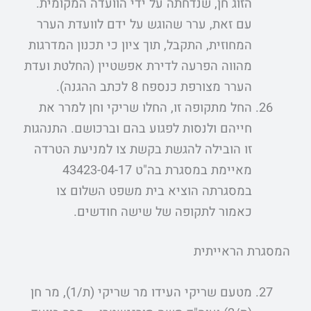
הזוג חן, שנדחתה על ידי הוועדה המקומית.
עם זאת, ערר שהוגש על ידם לוועדת הערר
המחוזית, התקבל, תוך ציון כי תכנון המדרגות
מהווה הפרעה לדירת אפשטיין (החלטת ועדת
הערר מצורפת כנספח 8 לכתב ההגנה).
החל מתקופה זו, החלו שריקי וחן למרר את
חייהם ולנסות לפגוע בהם וברכושם. התנהגות
זו הובילה להגשת בקשת צו למניעת הטרדה
מאיימת במסגרת בה"ט 43423-04-17
במסגרתה הוציא בית משפט השלום צו
כאמור לתקופה של שישה חודשים.
המסגרת הראייתית
מטעם שריקי העידו מר שריקי (ת/1), מר חן