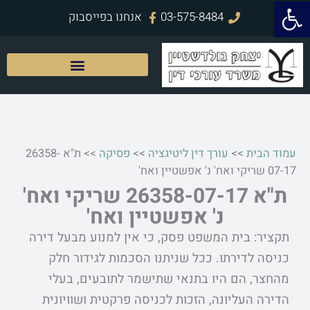
פתח סרגל נגישות
ילוג
03-575-8484
אנחנו בפייסבוק
תוכן
עמוד הבית
>>
עורך דין ליטיגציה
>>
פסיקה
>>
ת"א 26358-
07-17 שריקי ואח' נ' אפשטיין ואח'
ת"א 26358-07-17 שריקי ואח'
נ' אפשטיין ואח'
תקציר: בית המשפט פסק, כי אין למנוע מבעל דירה
כניסה לדירתו. ככל שניתנו הסכמות לגידור חלק
מהחצר, הם היו בתנאי שתישמר לתובעים, בעלי
הדירה העליונה, הזכות לכניסה פרקטית ושוויונית