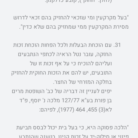
(להלן: "החוק"), קובע כדלקמן:
"בעל מקרקעין ומי שזכאי להחזיק בהם זכאי לדרוש
מסירת המקרקעין ממי שמחזיק בהם שלא כדין".
עם הוכחת הבעלות ולכל הפחות הוכחת זכות
החזקה, עובר נטל הראיה לכתפי הנתבעים
ועליהם להוכיח כי על אף זכות זו של
התובעים, יש להם את הזכות החוקית להחזיק
בחלקה המזרחי של החצר.
יפים לעניין זה דבריה של כב' השופטת מרים
בן פורת בע"א 127/77 מלכה נ' יוסף, פ"ד
לא(3) 455, 464 (1977), לפיהם:
"הלכה פסוקה היא, כי בעל בית יכול לבסס תביעת
פינוי או סילוק-יד על זכות קנינו, בטענה שהנתבע