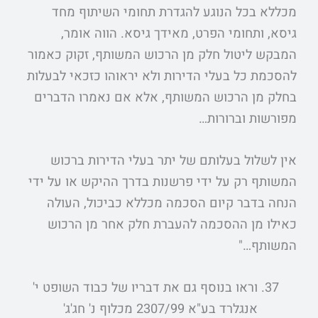
מכללא בכל הנוגע להגדרת תחומי השיתוף מחד
גיסא, ותחומי הפרט, מאידך גיסא. הווה אומר,
המבקש ליטול חלק מן הרכוש המשותף, זקוק כאמור
להסכמת כל בעלי הדירות ולא יראוהו כזכאי לבעלות
בחלק מן הרכוש המשותף, אלא אם נאמרו הדברים
מפורשות וברורות…
אין לשלול בעלותם של יתר בעלי הדירות ברכוש
המשותף רק על ידי פרשנות בדרך ההיקש או על ידי
הנחה בדבר קיום הסכמה מכללא כביכול, העולה
כאילו מן ההסכמה להעברת חלק אחר מן הרכוש
המשותף…"
וראו בנוסף גם את דבריו של כבוד השופט י'
אנגלרד בע"א 2307/99 מכלוף נ' חג'ג'