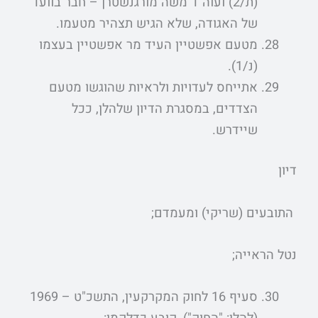
(ת/2) ועוה"ד משה מורגנשטרן – חבר בוועד
של האגודה, שלא הגיש תצהיר מטעמו.
מטעם אפשטיין העיד מר אפשטיין בעצמו
(נ/1).
אתייחס לעדויות ולראיות שהוגשו מטעם
הצדדים, במסגרת הדיון שלהלן, ככל
שיידרש.
דיון
התובעים (שריקי) ומעמדם;
נטל הראייה;
סעיף 16 לחוק המקרקעין, התשכ"ט – 1969