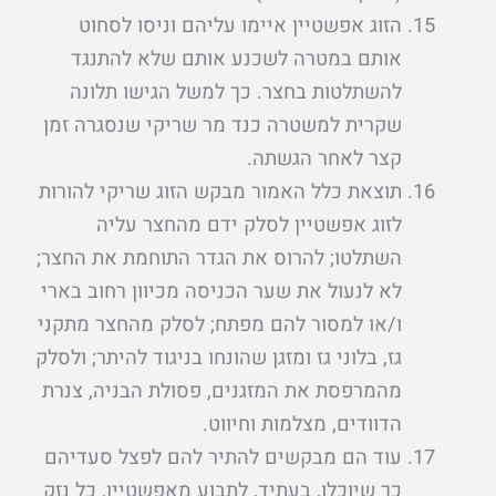
הזוג אפשטיין איימו עליהם וניסו לסחוט
אותם במטרה לשכנע אותם שלא להתנגד
להשתלטות בחצר. כך למשל הגישו תלונה
שקרית למשטרה כנד מר שריקי שנסגרה זמן
קצר לאחר הגשתה.
תוצאת כלל האמור מבקש הזוג שריקי להורות
לזוג אפשטיין לסלק ידם מהחצר עליה
השתלטו; להרוס את הגדר התוחמת את החצר;
לא לנעול את שער הכניסה מכיוון רחוב בארי
ו/או למסור להם מפתח; לסלק מהחצר מתקני
גז, בלוני גז ומזגן שהונחו בניגוד להיתר; ולסלק
מהמרפסת את המזגנים, פסולת הבניה, צנרת
הדוודים, מצלמות וחיווט.
עוד הם מבקשים להתיר להם לפצל סעדיהם
כך שיוכלו, בעתיד, לתבוע מאפשטיין, כל נזק