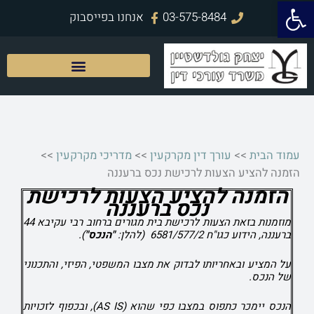
פתח סרגל נגישות
ילוג
03-575-8484
אנחנו בפייסבוק
תוכן
עמוד הבית
>>
עורך דין מקרקעין
>>
מדריכי מקרקעין
>>
הזמנה להציע הצעות לרכישת נכס ברעננה
הזמנה להציע הצעות לרכישת
נכס ברעננה
מוזמנות בזאת הצעות לרכישת בית מגורים ברחוב רבי עקיבא 44
ברעננה, הידוע כגו"ח 6581/577/2 (להלן:
"הנכס"
).
על המציע ובאחריותו לבדוק את מצבו המשפטי, הפיזי, והתכנוני
של הנכס.
הנכס יימכר כתפוס במצבו כפי שהוא (AS IS), ובכפוף לזכויות