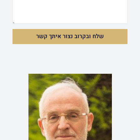
e
n
s
e
s
שלח ובקרוב נצור איתך קשר
a
g
e