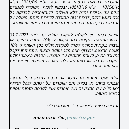
המוכרים בהתאם לפסקי הדין בת.א. ת"א 2311/06 וע"א
10154/16 – ע"א 10218/16, ובכפוף לזכות המוכרת למגורים
בנכס עד אריכות ימיה ללא תשלום, כשהאחריות לבדיקת כל
פרט הנוגע לנכס, לרבות זכות המוכרת לדיירות מוגנת, מוטלת על
המציע בלבד, וכונסי הנכסים אינם נושאים בכל אחריות שהיא.
הצעות בכתב יש לשלוח למשרד הח"מ עד ליום 31.1.2021
בצרוף המחאה בנקאית בסך השווה ל- 10% מגובה ההצעה או
ערבות בנקאית צמודה למדד לפקודת הח"מ בסך השווה ל- 10%
מגובה ההצעה, ובצרוף חוזה מכר וטופס הצעה אותם ניתן לקבל
במשרד הח"מ, כשהם חתומים ע"י המציע. הסכום האמור יחולט
במקרה שמציע שהצעתו נתקבלה יחזור בו מהצעתו או יפר את
תנאי חוזה המכר.
הח"מ אינם מתחייבים למכור את הנכס למציע בעל ההצעה
הגבוהה ביותר או בכלל, והם שומרים על זכותם לנהל תחרות
ו/או מו"מ עם המציעים ו/או אחרים ו/או לפרסם הזמנה נוספת
להציע הצעות.
המכירה כפופה לאישור כב' ראש ההוצל"פ.
יצחק גולדשטיין
, עו"ד
וכונס נכסים