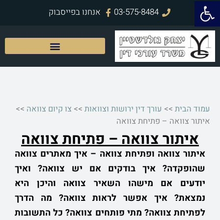
פתח סרגל נגישות
ילוג
03-575-8484
אנחנו בפייסבוק
תוכן
עמוד הבית
>>
עורך דין ירושות וצוואות
>>
צו קיום צוואה
>>
איתור צוואה – פתיחת צוואה
איתור צוואה – פתיחת צוואה
איתור צוואה ופתיחת צוואה – איך מאתרים צוואה
שהופקדה? איך בודקים אם יש צוואה? ואיך
יודעים אם מישהו השאיר צוואה והיכן היא
נמצאת? איך אפשר לראות צוואה? מה הדרך
לפתיחת צוואה? מתי פותחים צוואה? כל התשובות