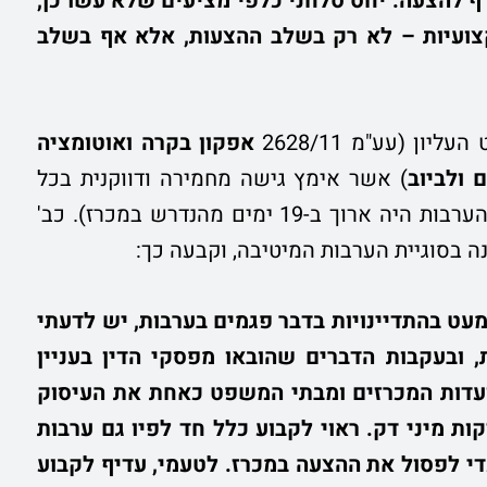
 להצעה. יחס סלחני כלפי מציעים שלא עשו כן,
קצועיות – לא רק בשלב ההצעות, אלא אף בשלב
 (עע"מ 2628/11
אפקון בקרה ואוטומציה
 ולביוב
) אשר אימץ גישה מחמירה ודווקנית בכל
הנוגע לפגמים בערבות, אף בערבות מיטיבה (תוקף הערבות היה ארוך ב-19 ימים מהנדרש במכרז). כב'
 בסוגיית הערבות המיטיבה, וקבעה כך:
עט בהתדיינויות בדבר פגמים בערבות, יש לדעתי
 ובעקבות הדברים שהובאו מפסקי הדין בעניין
מוועדות המכרזים ומבתי המשפט כאחת את העיסוק
ות מיני דק. ראוי לקבוע כלל חד לפיו גם ערבות
כדי לפסול את ההצעה במכרז. לטעמי, עדיף לקבוע