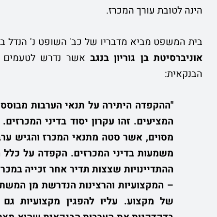
הינה לטובת עורך המכרז.
בית המשפט מביא מדבריו של כב' השופט נ' הנדל בעע"מ 12
אוניברסיטת בן גוריון בנגב
אשר נדרש לטעמים הע
הבנקאית:
"ההקפדה היתירה על תנאי הערבות מבוססת 
המציעים. זהו עקרון יסוד בדיני המכרזים. 
מסוים, אשר סטה מתנאי המכרז והגיש ערבו
משמעות בדיני המכרזים. הקפדה על כלל ה
ההתדיינויות שצצות תדיר אחר זכייה במכרז
– המקצועיות והרצינות הנדרשת מן המשתתפ
של מקצוע. עליו להפגין מקצועיות גם ב