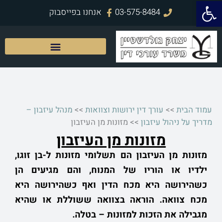
פתח סרגל נגישות
ילוג
03-575-8484
אנחנו בפייסבוק
תוכן
עמוד הבית
>>
עורך דין ירושות וצוואות
>>
מנהל עיזבון –
מדריך על ניהול עיזבון
>>
מזונות מן העיזבון
מזונות מן העיזבון
מזונות מן העיזבון הם תשלומי מזונות ל-בן זוגו,
ילדיו או הוריו של המנוח, והם מגיעים הן
כשהירושה היא מכח הדין ואף כשהירושה היא
מכח צוואה. הוראה בצוואה ששוללת או שהיא
מגבילה את הזכות למזונות – בטלה.