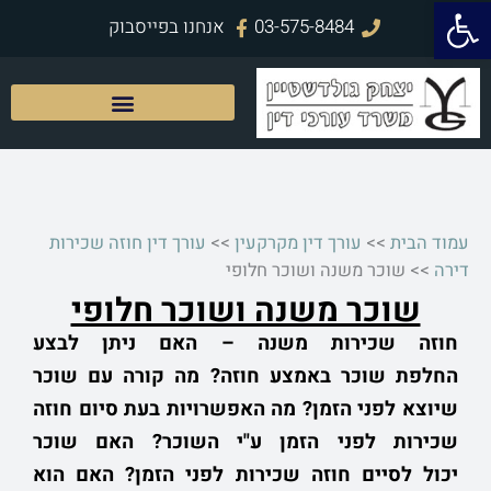
פתח סרגל נגישות
ילוג
03-575-8484
אנחנו בפייסבוק
תוכן
עמוד הבית
>>
עורך דין מקרקעין
>>
עורך דין חוזה שכירות
דירה
>>
שוכר משנה ושוכר חלופי
שוכר משנה ושוכר חלופי
חוזה שכירות משנה – האם ניתן לבצע
החלפת
שוכר
באמצע חוזה? מה קורה עם שוכר
שיוצא לפני הזמן? מה האפשרויות בעת סיום חוזה
שכירות לפני הזמן ע"י השוכר? האם שוכר
יכול
לסיים חוזה שכירות
לפני הזמן? האם הוא