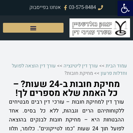
פתח סרגל נגישות
ילוג
03-575-8484
אנחנו בפייסבוק
תוכן
עמוד הבית
>>
עורך דין ליטיגציה
>>
עורך דין הוצאה לפועל
וחדלות פרעון
>>
מחיקת חובות?
מחיקת חובות ב-24 שעות? –
כל האמת שלא מספרים לך!
עורך דין למחיקת חובות – עורכי דין רבים מבטיחים
ללקוחותיהם הרים וגבהות, ללא כל בסיס.
אחד
ההבטחות היא – מחיקת חובות לבנקים בהוצאה
לפועל תוך 24 שעות "כמו לטייקונים". כלומר, תלוו