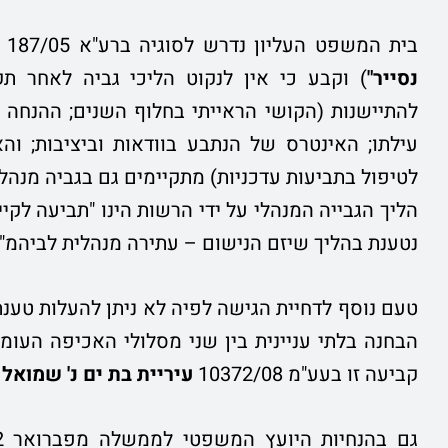
בית המשפט העליון נדרש לסוגיה ברע"א 187/05
נסייר"
) וקבע כי אין לנקוט הליכי גביה לאחר 
להתיישנות (הקושי הראייתי בחלוף השנים; ההנחה 
עילתו; האינטרס של הנתבע בוודאות וביציבות; ו
לטיפול בתביעות עדכניות) מתקיימים גם בגביה מנהל
הליך הגבייה המנהלי על ידי הרשות הינו "תביעה לקי
נטענת בהליך שיזם הנישום – עתירה מנהלית לביהמ"ש 
טעם נוסף לדחיית הגישה לפיה לא ניתן להעלות טענת ה
הבחנה בלתי עניינית בין שני מסלולי האכיפה הע
קביעה זו בעע"מ 10372/08
עיריית בת ים נ' שמואל 
גם בהנחיות היועץ המשפטי לממשלה מפברואר 2012 ל"הפעלת הליכי גבייה מנהליים לפי