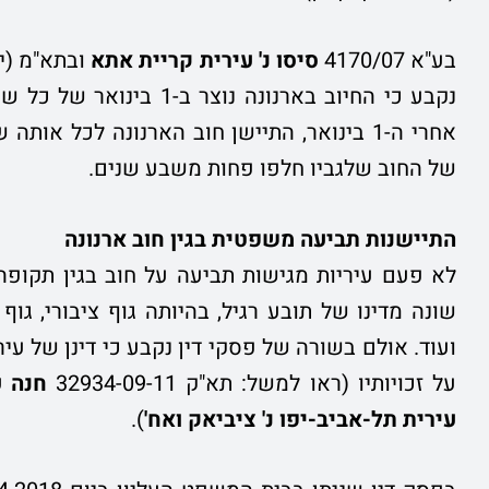
בע"א 4170/07
סיסו נ' עירית קריית אתא
ובתא"מ (י-ם) 02-12
נקבע כי החיוב בארנונה נ
אחרי ה-1 בינואר, התיישן חוב הארנונה לכל א
של החוב שלגביו חלפו פחות משבע שנים.
התיישנות תביעה משפטית בגין חוב ארנונה
לא פעם עיריות מגישות תביעה על חוב בגין תקופה
שונה מדינו של תובע רגיל, בהיותה גוף ציבורי, גו
ועוד. אולם בשורה של פסקי דין נקבע כי דינן של עיר
על זכויותיו (ראו למשל: תא"ק 32934-09-11
חנה ע
עירית תל-אביב-יפו נ' ציביאק ואח'
).