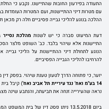
התעודה בפירעון החובות שהתיישנו. נקבע כי החלת ד
עם מטרות דיני ההתיישנות, ועם המטרות העומדות בבס
ההלכה בנוגע להליכי גבייה פסיביים חלה רק מכאן ול
דעת המיעוט סברה כי יש לשנות
מהלכת נסייר
בא
התיישנות אלא שיהוי בלבד. כב' השופט מלצר הסכ
הנוגע לתחולת דיני ההתיישנות על הליכי גבייה א
להרחיבו להליכי הגבייה הפסיביים.
יוער, כי פתוחה הדרך לטעון טענת שיהוי. בפסק דין מיום 1.2015
14 בע"מ ואח' נגד עיריית תל
אביב ואח'
) קיבל בית
נראה שהעירייה זנחה את תביעתה, והנתבע שינה מצב
ביום 13.5.2018 ניתן פסק דין של בית ה