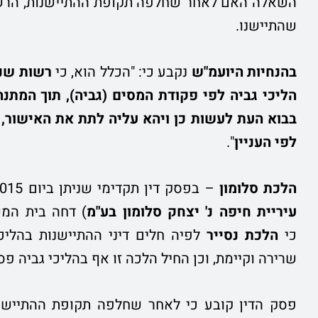
השאלה האם לאחר שחלפה תקופת ההתיישנות, הרשות
שהתיישנו.
בהנחיות היועמ"ש
נקבע כי: "הכלל הוא, כי
רשות שנמ
הליכי גביה לפי
פקודת המסים (גביה), תוך המתנה
בבוא העת
לעשות כן ויהא עליה לתת את האישור,
לפי
העניין
".
הלכת סלומון
– בפסק דין תקדימי שניתן ביום 15.4.2015 בהרכב של שבעה שופטים (עעמ 8832/12
עיריית חיפה נ' יצחק סלומון בע"מ
) דחה בית המש
כי
הלכת נסייר
לפיה חלים דיני ההתיישנות בהליכי
שרירה וקיימת, וכן החיל הלכה זו אף בהליכי גביה פס
פסק הדין קובע כי לאחר שחלפה תקופת ההתיישנו