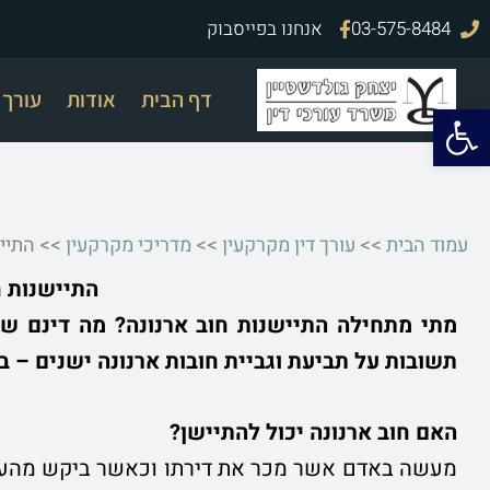
ילוג
03-575-8484
אנחנו בפייסבוק
תוכן
דף הבית
אודות
עורך ד
פתח סרגל נגישות
עמוד הבית
>>
עורך דין מקרקעין
>>
מדריכי מקרקעין
>>
התיי
התיישנות ח
מתי מתחילה התיישנות חוב ארנונה? מה דינם של
תשובות על תביעת וגביית חובות ארנונה ישנים – 
האם חוב ארנונה יכול להתיישן?
מעשה באדם אשר מכר את דירתו וכאשר ביקש מהעיר