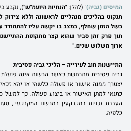
המיסים (גביה)
" (להלן:
"הנחיות היועמ"ש"
), נקבע בין 
תנקוט בהליכים מנהליים לראשונה וללא צידוק ל
בשל הזמן שחלף, במצב בו יקשה עליו להתמודד עם
תוך פרק זמן סביר שהוא קצר מתקופת ההתיישנות
ארוך משלוש שנים."
התיישנות חוב לעירייה – הליכי גביה פסיבית
גביה פסיבית מתרחשת כאשר הרשות אינה פועלת ל
יצטרך ממנה אישור או פעולה כלשהי או יהא זכאי
כתנאי למתן האישור או ביצוע פעולה. כך למשל ס' 324 (א
העברת זכויות במקרקעין במרשם המקרקעין, טעונ
כלפיה.