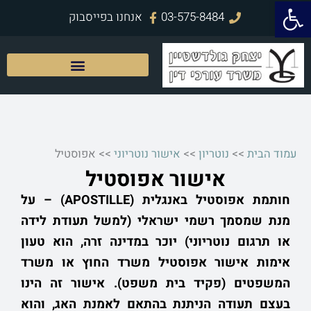
פתח סרגל נגישות
ילוג
03-575-8484
אנחנו בפייסבוק
תוכן
עמוד הבית
>>
נוטריון
>>
אישור נוטריוני
>>
אפוסטיל
אישור אפוסטיל
חותמת אפוסטיל באנגלית (APOSTILLEׂ) – על
מנת שמסמך רשמי ישראלי (למשל תעודת לידה
או תרגום נוטריוני) יוכר במדינה זרה, הוא טעון
אימות אישור אפוסטיל משרד החוץ או משרד
המשפטים (פקיד בית משפט). אישור זה הינו
בעצם תעודה הניתנת בהתאם לאמנת האג, והוא