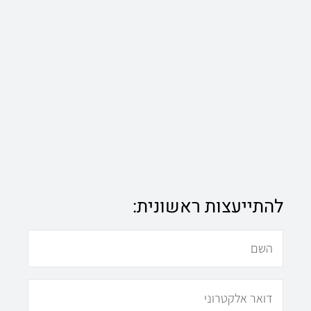
להתייעצות ראשונית:
N
a
E
m