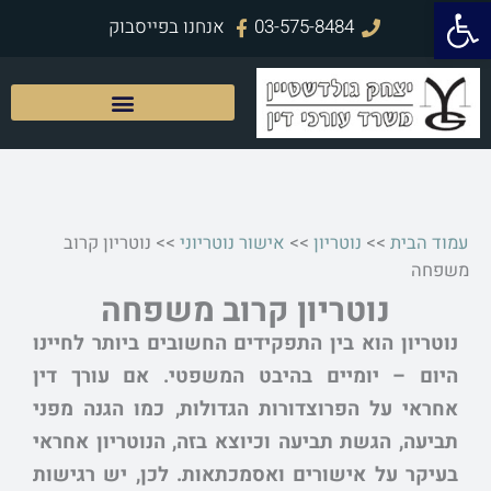
פתח סרגל נגישות
ילוג
03-575-8484
אנחנו בפייסבוק
תוכן
עמוד הבית
>>
נוטריון
>>
אישור נוטריוני
>>
נוטריון קרוב
משפחה
נוטריון קרוב משפחה
נוטריון הוא בין התפקידים החשובים ביותר לחיינו
היום – יומיים בהיבט המשפטי. אם עורך דין
אחראי על הפרוצדורות הגדולות, כמו הגנה מפני
תביעה, הגשת תביעה וכיוצא בזה, הנוטריון אחראי
בעיקר על אישורים ואסמכתאות. לכן, יש רגישות