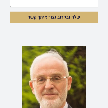
s
e
s
שלח ובקרוב נצור איתך קשר
a
g
e