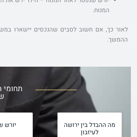
יורש שנפטר לאחר המנוח – הילד ירש את הסב,
המנוח.
לאור כך, אם חשוב לסבים שהנכסים יישארו במשפ
ההמשך.
תחומי 
של
מה ההבדל בין ירושה
יורש ש
לעיזבון