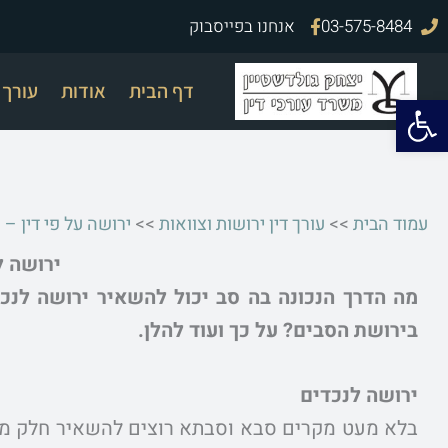
ילוג
03-575-8484
אנחנו בפייסבוק
תוכן
דף הבית
אודות
עורך ד
פתח סרגל נגישות
עמוד הבית
>>
עורך דין ירושות וצוואות
>>
ירושה על פי דין –
ירושה ל
מה הדרך הנכונה בה סב יכול להשאיר ירושה לנ
בירושת הסבים? על כך ועוד להלן.
ירושה לנכדים
בלא מעט מקרים סבא וסבתא רוצים להשאיר חלק מהעי