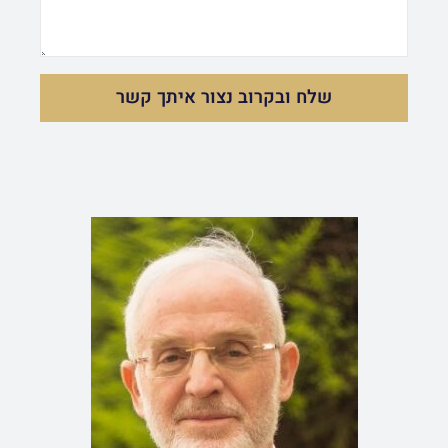
s
e
s
שלח ובקרוב נצור איתך קשר
a
g
e