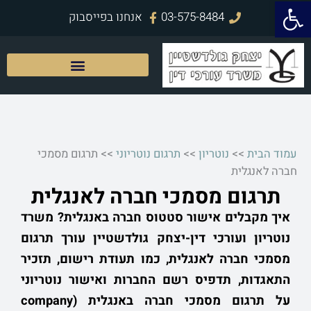
פתח סרגל נגישות
ילוג
03-575-8484
אנחנו בפייסבוק
תוכן
עמוד הבית
>>
נוטריון
>>
תרגום נוטריוני
>>
תרגום מסמכי
חברה לאנגלית
תרגום מסמכי חברה לאנגלית
איך מקבלים אישור סטטוס חברה באנגלית? משרד
נוטריון ועורכי דין-יצחק גולדשטיין עורך תרגום
מסמכי חברה לאנגלית, כמו תעודת רישום, תזכיר
התאגדות, תדפיס רשם החברות ואישור נוטריוני
על תרגום מסמכי חברה באנגלית (company